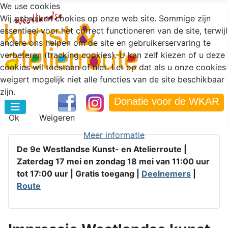
We use cookies
Wij gebruiken cookies op onze web site. Sommige zijn
essentieel voor het correct functioneren van de site, terwijl
andere ons helpen om de site en gebruikerservaring te
verbeteren (tracking cookies). U kan zelf kiezen of u deze
cookies wil toestaan of niet. Let op dat als u onze cookies
weigert mogelijk niet alle functies van de site beschikbaar
zijn.
Donatie voor de WKAR
Ok
Weigeren
Meer informatie
De 9e Westlandse Kunst- en Atelierroute |
Zaterdag 17 mei en zondag 18 mei van 11:00 uur
tot 17:00 uur |
Gratis toegang |
Deelnemers
|
Route