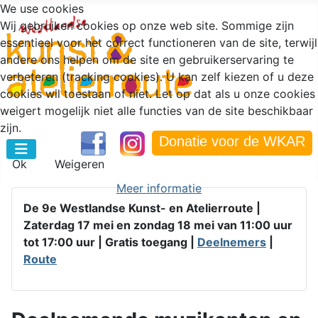
We use cookies
Wij gebruiken cookies op onze web site. Sommige zijn
essentieel voor het correct functioneren van de site, terwijl
andere ons helpen om de site en gebruikerservaring te
verbeteren (tracking cookies). U kan zelf kiezen of u deze
cookies wil toestaan of niet. Let op dat als u onze cookies
weigert mogelijk niet alle functies van de site beschikbaar
zijn.
Donatie voor de WKAR
Ok
Weigeren
Meer informatie
De 9e Westlandse Kunst- en Atelierroute |
Zaterdag 17 mei en zondag 18 mei van 11:00 uur
tot 17:00 uur |
Gratis toegang |
Deelnemers
|
Route